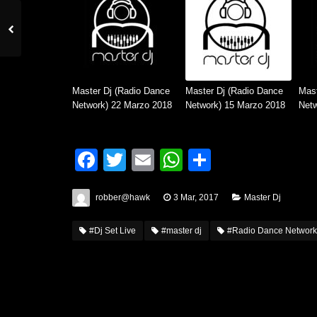
Master Dj (Radio Dance
Master Dj (Radio Dance
Mast
Network) 22 Marzo 2018
Network) 15 Marzo 2018
Netw
Facebook
Twitter
Email
WhatsApp
Condividi
robber@hawk
3 Mar, 2017
Master Dj
#Dj Set Live
#master dj
#Radio Dance Network