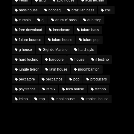
#edm
acid
acid house
acid techno
bass house
bootleg
brazilian bass
chill
cumbia
dj
drum 'n' bass
dub step
free download
frenchcore
future bass
future bounce
future house
future pop
g house
Gigi de Martino
hard style
hard techno
hardcore
house
il festino
jungle terror
latin house
moombahton
peccatore
peccatrice
pop
producers
psy trance
remix
tech house
techno
tekno
trap
tribal house
tropical house