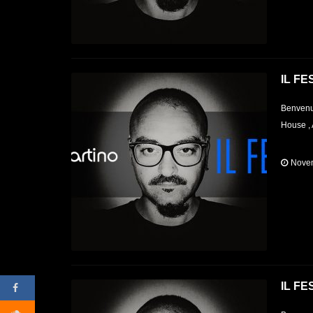
IL FE
Benvenut
House , 
Novem
IL FE