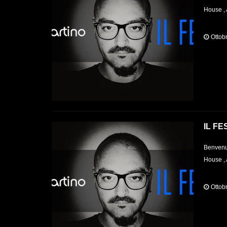
House , 
Ottob
IL FE
Benvenut
House , 
Ottob