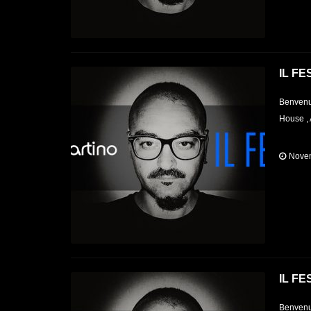
IL FE
Benvenut
House , 
Novem
IL FE
Benvenut