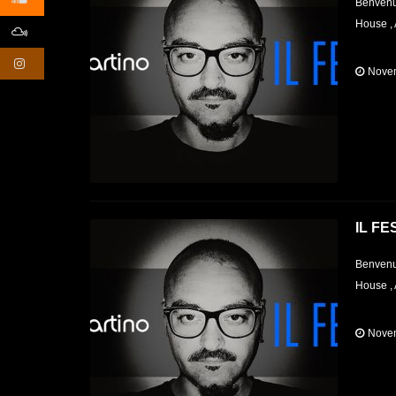
Benvenut
House , 
Novem
IL FE
Benvenut
House , 
Novem