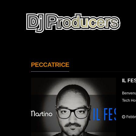
PECCATRICE
IL FE
Benvenut
Tech Hou
Febbr