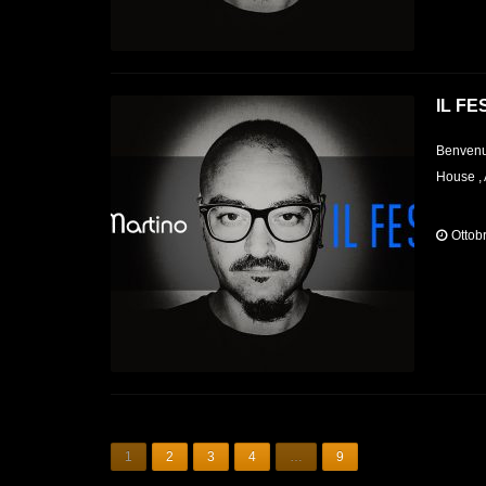
IL FE
Benvenut
House , 
Ottob
1
2
3
4
…
9