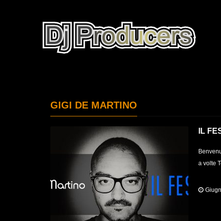
GIGI DE MARTINO
IL FE
Benvenut
a volte 
Giugn