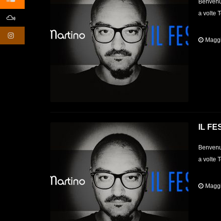
Benvenut
a volte 
Maggi
IL FE
Benvenut
a volte 
Maggi