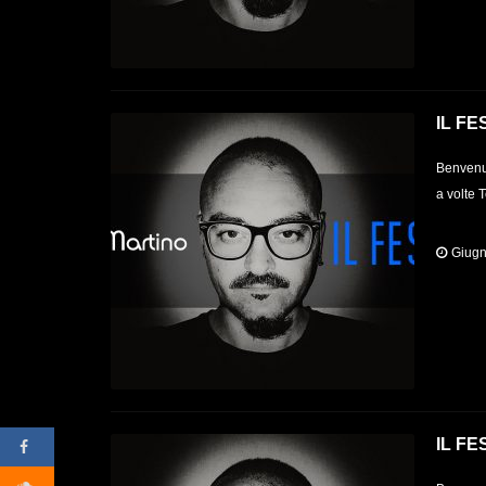
IL FE
Benvenut
a volte 
Giugn
IL FE