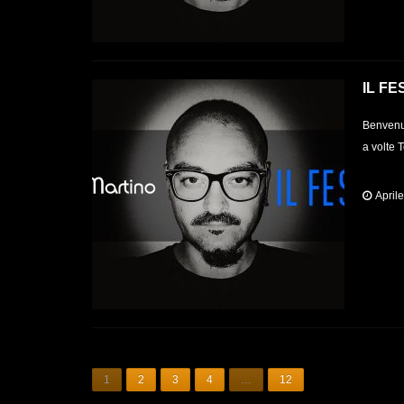
IL FE
Benvenut
a volte 
April
1
2
3
4
…
12