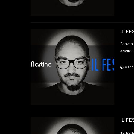
IL FE
Benvenut
a volte 
Maggi
IL FE
Benvenut