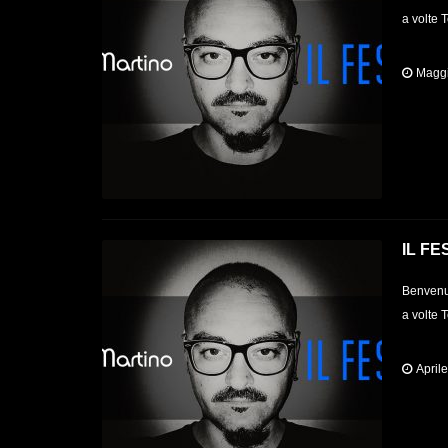
a volte 
Maggi
IL FE
Benvenut
a volte 
April