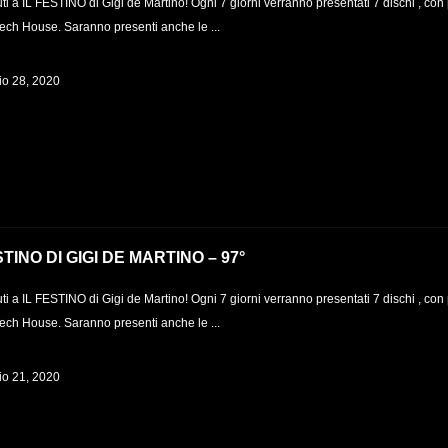
i a IL FESTINO di Gigi de Martino! Ogni 7 giorni verranno presentati 7 dischi , con 
Tech House. Saranno presenti anche le ...
o 28, 2020
STINO DI GIGI DE MARTINO – 97°
i a IL FESTINO di Gigi de Martino! Ogni 7 giorni verranno presentati 7 dischi , con 
Tech House. Saranno presenti anche le ...
o 21, 2020