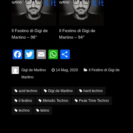
Il Festino di Gigi de
Il Festino di Gigi de
Martino – 98°
Martino – 94°
Facebook
Twitter
Email
WhatsApp
Condividi
Gigi de Martino
14 Mag, 2020
Il Festino di Gigi de
Martino
acid techno
Gigi de Martino
hard techno
il festino
Melodic Techno
Peak Time Techno
techno
tekno