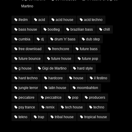
Martino
#edm
acid
acid house
acid techno
bass house
bootleg
brazilian bass
chill
cumbia
dj
drum 'n' bass
dub step
free download
frenchcore
future bass
future bounce
future house
future pop
g house
Gigi de Martino
hard style
hard techno
hardcore
house
il festino
jungle terror
latin house
moombahton
peccatore
peccatrice
pop
producers
psy trance
remix
tech house
techno
tekno
trap
tribal house
tropical house