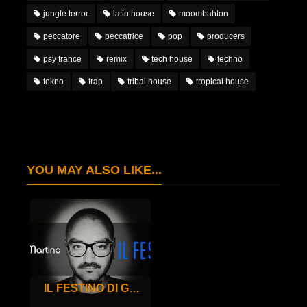
jungle terror
latin house
moombahton
peccatore
peccatrice
pop
producers
psy trance
remix
tech house
techno
tekno
trap
tribal house
tropical house
YOU MAY ALSO LIKE...
IL FESTINO DI GIGI DE MARTINO – 100°