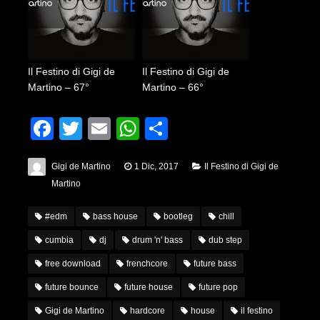
Il Festino di Gigi de
Il Festino di Gigi de
Martino – 67°
Martino – 66°
Facebook
Twitter
Email
WhatsApp
Condividi
Gigi de Martino
1 Dic, 2017
Il Festino di Gigi de
Martino
#edm
bass house
bootleg
chill
cumbia
dj
drum 'n' bass
dub step
free download
frenchcore
future bass
future bounce
future house
future pop
Gigi de Martino
hardcore
house
il festino