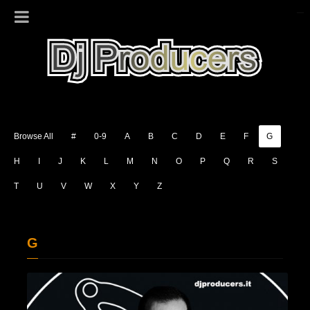
Browse All
#
0-9
A
B
C
D
E
F
G
H
I
J
K
L
M
N
O
P
Q
R
S
T
U
V
W
X
Y
Z
G