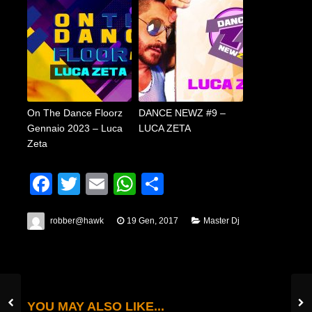
On The Dance Floorz
DANCE NEWZ #9 –
Gennaio 2023 – Luca
LUCA ZETA
Zeta
Facebook
Twitter
Email
WhatsApp
Condividi
robber@hawk
19 Gen, 2017
Master Dj
YOU MAY ALSO LIKE...