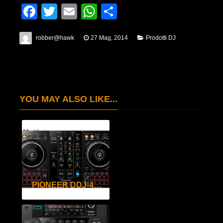
Facebook
Twitter
Email
WhatsApp
Condividi
robber@hawk
27 Mag, 2014
Prodotti DJ
YOU MAY ALSO LIKE...
PIONEER DDJ-400