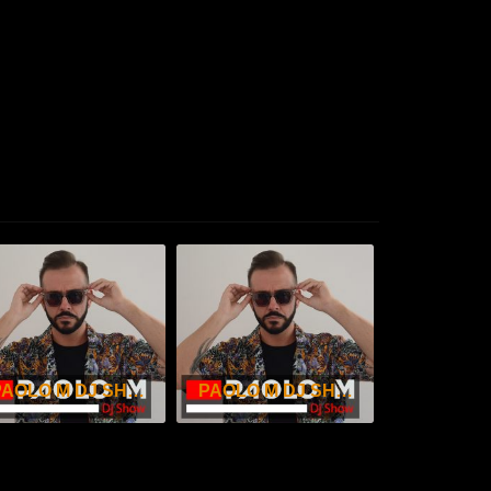
PAOLO M DJ SHOW – GENNAIO 2026
PAOLO M DJ SHOW – DICEMBRE 2025