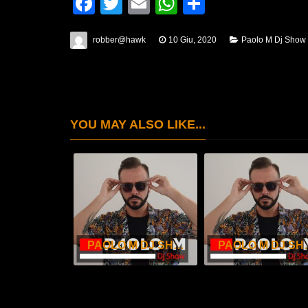
Facebook
Twitter
Email
WhatsApp
Condividi
robber@hawk
10 Giu, 2020
Paolo M Dj Show
YOU MAY ALSO LIKE...
PAOLO M DJ SHOW – MAGGIO 2026
PAOLO M DJ