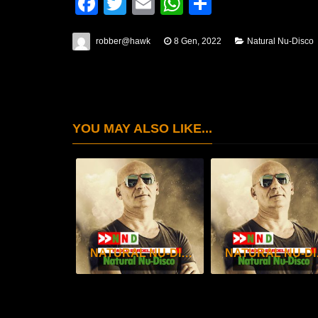
Facebook
Twitter
Email
WhatsApp
Condividi
robber@hawk
8 Gen, 2022
Natural Nu-Disco
YOU MAY ALSO LIKE...
NATURAL NU-DISCO – GIUGNO 2023 PAOLO BARDELLI
NATURAL 