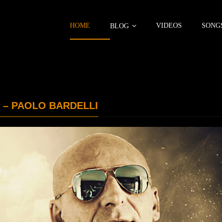
HOME
VIDEOS
SONG
BLOG
2 – PAOLO BARDELLI