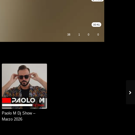
Paolo M Dj Show –
Marzo 2026