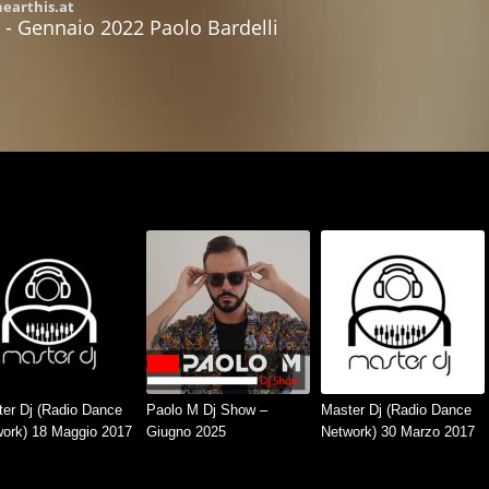
er Dj (Radio Dance
Paolo M Dj Show –
Master Dj (Radio Dance
ork) 18 Maggio 2017
Giugno 2025
Network) 30 Marzo 2017