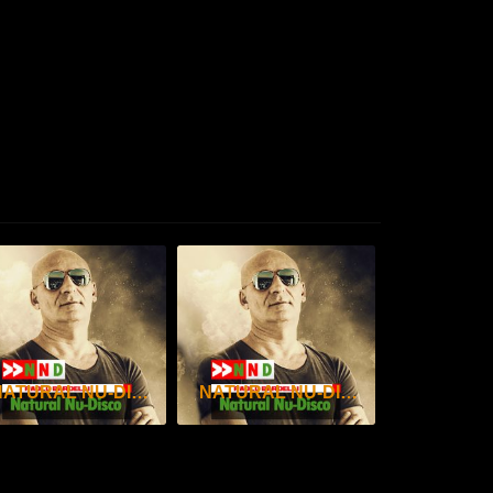
NATURAL NU-DISCO – FEBBRAIO 2023 PAOLO BARDELLI
NATURAL NU-DISCO – GENNAIO 2023 PAOLO BARDELLI