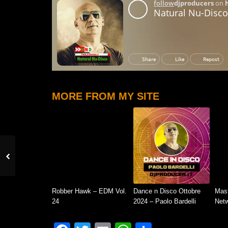
MORE FROM MY SITE
Robber Hawk – EDM Vol.
Dance n Disco Ottobre
Mast
24
2024 – Paolo Bardelli
Netw