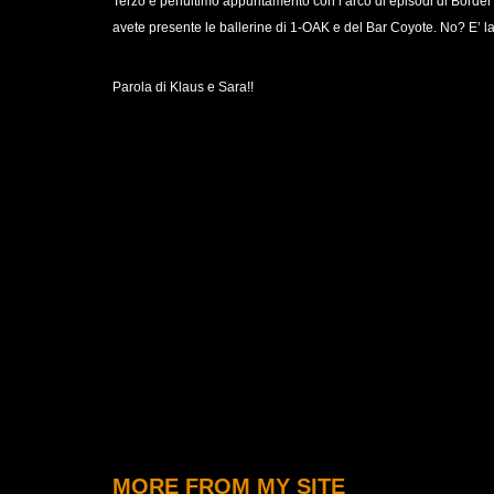
Terzo e penultimo appuntamento con l’arco di episodi di Border 
avete presente le ballerine di 1-OAK e del Bar Coyote. No? E’ la 
Parola di Klaus e Sara!!
MORE FROM MY SITE