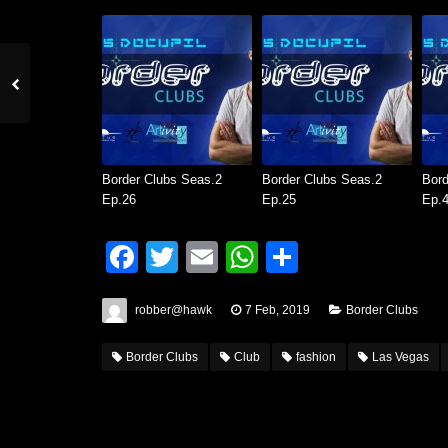
Border Clubs Seas.2
Border Clubs Seas.2
Bord
Ep.26
Ep.25
Ep.
Facebook
Twitter
Email
WhatsApp
Condividi
robber@hawk
7 Feb, 2019
Border Clubs
Border Clubs
Club
fashion
Las Vegas