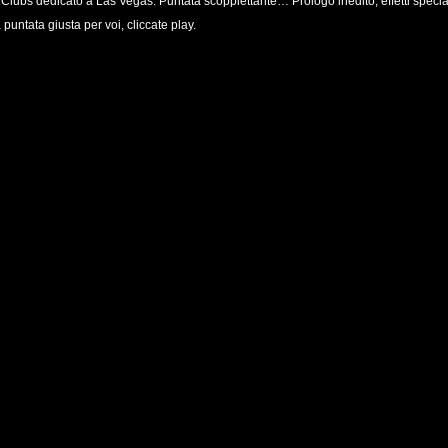
Clubs dedicato a Las Vegas. Puntata scoppiettante… Prologo inedito, effetti special
puntata giusta per voi, cliccate play.