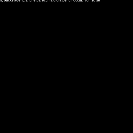
i, backstage! E anche parecchia gioia per gli occhi. Non so se