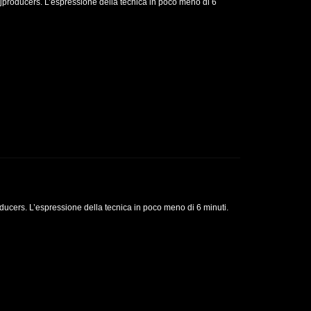
jproducers. L’espressione della tecnica in poco meno di 6
ducers. L’espressione della tecnica in poco meno di 6 minuti.