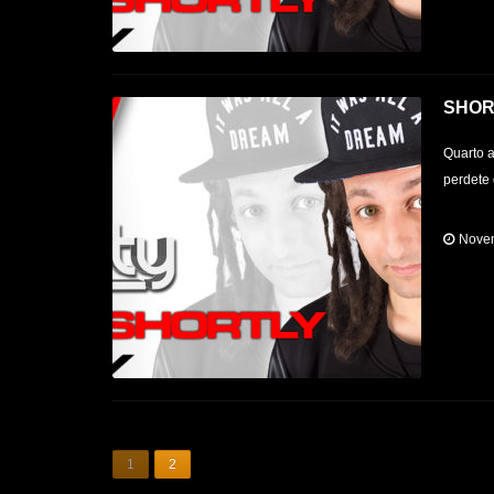
SHOR
Quarto a
perdete 
Novem
1
2