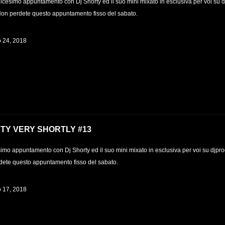
icesimo appuntamento con Dj Shorty ed il suo mini mixato in esclusiva per voi su d
Non perdete questo appuntamento fisso del sabato.
 24, 2018
TY VERY SHORTLY #13
imo appuntamento con Dj Shorty ed il suo mini mixato in esclusiva per voi su djpro
ete questo appuntamento fisso del sabato.
 17, 2018