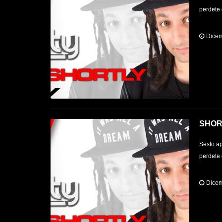
perdete 
Dicem
SHOR
Sesto ap
perdete 
Dicem