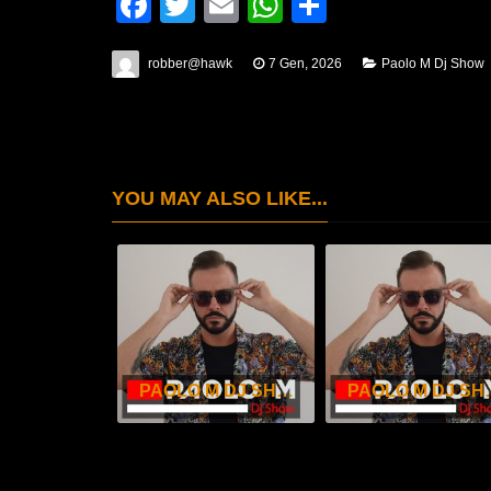
Facebook
Twitter
Email
WhatsApp
Condividi
robber@hawk
7 Gen, 2026
Paolo M Dj Show
YOU MAY ALSO LIKE...
PAOLO M DJ SHOW – MAGGIO 2026
PAOLO M DJ