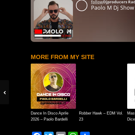
MORE FROM MY SITE
Dance In Disco Aprile
Robber Hawk – EDM Vol.
Mast
2026 – Paolo Bardelli
23
Dic