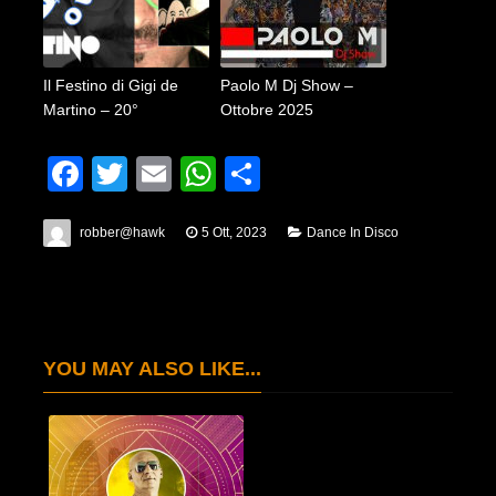
Il Festino di Gigi de
Paolo M Dj Show –
Martino – 20°
Ottobre 2025
Facebook
Twitter
Email
WhatsApp
Condividi
robber@hawk
5 Ott, 2023
Dance In Disco
YOU MAY ALSO LIKE...