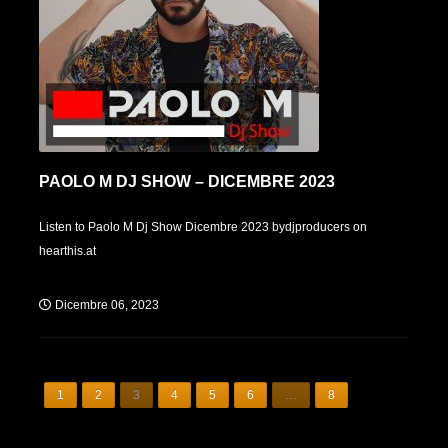
PAOLO M DJ SHOW – DICEMBRE 2023
Listen to Paolo M Dj Show Dicembre 2023 bydjproducers on
hearthis.at
Dicembre 06, 2023
1
2
3
4
5
6
…
8