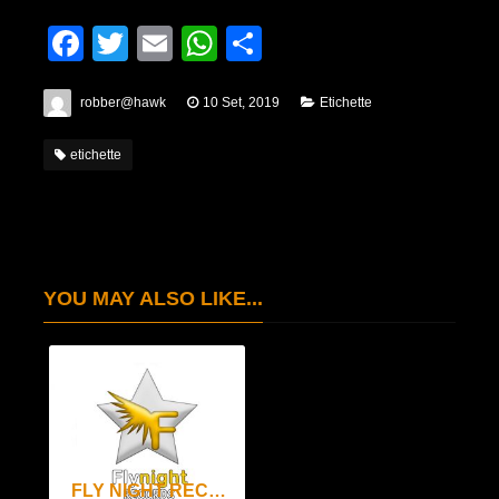
Facebook
Twitter
Email
WhatsApp
Condividi
robber@hawk
10 Set, 2019
Etichette
etichette
YOU MAY ALSO LIKE...
FLY NIGHT RECORDS