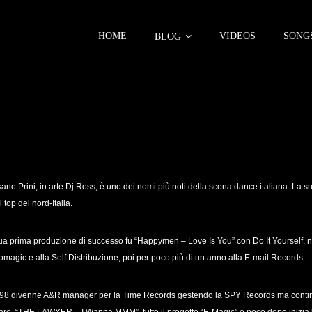
HOME
VIDEOS
SONG
BLOG
ano Prini, in arte Dj Ross, è uno dei nomi più noti della scena dance italiana. La sua
i top del nord-Italia.
ua prima produzione di successo fu “Happymen – Love Is You” con Do It Yourself, nel
omagic e alla Self Distribuzione, poi per poco più di un anno alla E-mail Records.
’98 divenne A&R manager per la Time Records gestendo la SPY Records ma continua