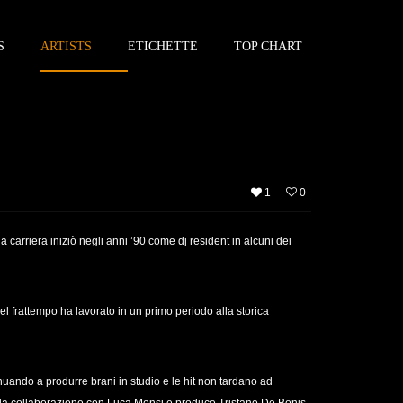
S
ARTISTS
ETICHETTE
TOP CHART
1
0
 carriera iniziò negli anni ’90 come dj resident in alcuni dei
 frattempo ha lavorato in un primo periodo alla storica
ndo a produrre brani in studio e le hit non tardano ad