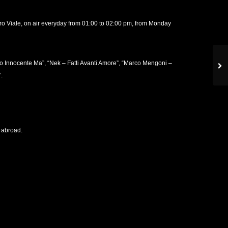
ro Viale, on air everyday from 01:00 to 02:00 pm, from Monday
o Innocente Ma”, “Nek – Fatti Avanti Amore”, “Marco Mengoni –
.
d abroad.