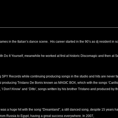
——————————————————————————————————————
es in the Italian’s dance scene. His career started in the 90’s as dj resident in som
 Do It Yourself, meanwhile he worked at first at historic Discomagic and then at Self
SPY Records while continuing producing songs in the studio and hits are never
i producing Tristano De Bonis known as MAGIC BOX, which with the songs ‘Carillon’, ‘
‘I Don’t Know’ and ‘Ditto’, songs written by his brother Tristano and produced by t
as a huge hit with the song “Dreamland”, a still danced song, despite 15 years ha
A, from Russia to Egypt, having a great success everywhere. In 2007,