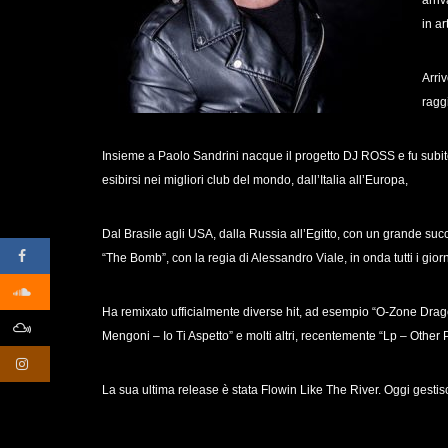
arri
in a
Arri
ragg
Insieme a Paolo Sandrini nacque il progetto DJ ROSS e fu subito
esibirsi nei migliori club del mondo, dall’Italia all’Europa,
Dal Brasile agli USA, dalla Russia all’Egitto, con un grande s
“The Bomb”, con la regia di Alessandro Viale, in onda tutti i gior
Ha remixato ufficialmente diverse hit, ad esempio “O-Zone Drag
Mengoni – Io Ti Aspetto” e molti altri, recentemente “Lp – Othe
La sua ultima release è stata Flowin Like The River. Oggi gestisce