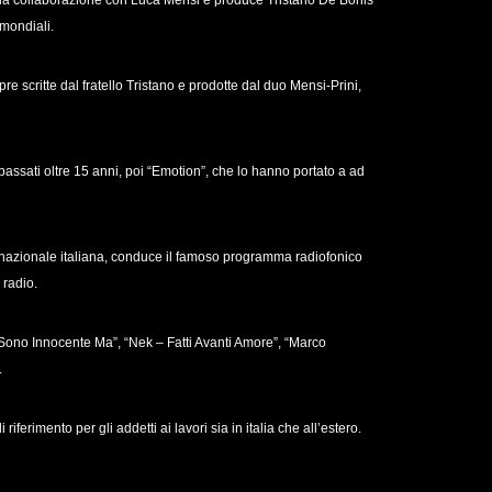
 la collaborazione con Luca Mensi e produce Tristano De Bonis
 mondiali.
e scritte dal fratello Tristano e prodotte dal duo Mensi-Prini,
ssati oltre 15 anni, poi “Emotion”, che lo hanno portato a ad
 nazionale italiana, conduce il famoso programma radiofonico
 radio.
Sono Innocente Ma”, “Nek – Fatti Avanti Amore”, “Marco
.
erimento per gli addetti ai lavori sia in italia che all’estero.