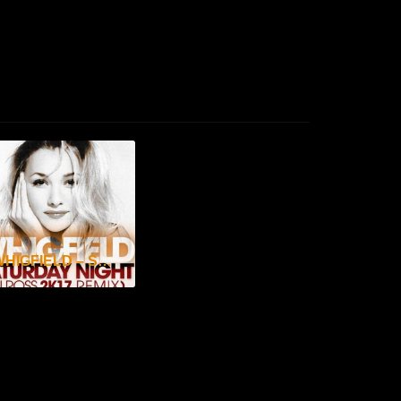
WHIGFIELD – SATURDAY NIGHT ( DJ ROSS REMIX 2K17 )