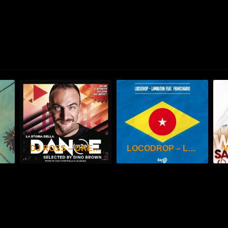
, ALESSANDRO VIALE, DJ ROSS – LA LIBERTÉ
DJ ROSS – DREAMLAND
LOCODROP – LAMBATON ( DJ ROSS REMIX )