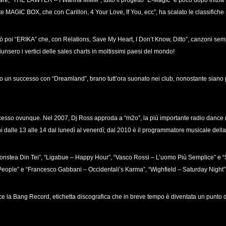
vare, “THE LAWYER – I Wanna MMM”, tutto il progetto “E-Magic” e poco dopo inizia
rte MAGIC BOX, che con Carillon, 4 Your Love, If You, ecc”, ha scalato le classifiche
vò poi “ERIKA” che, con Relations, Save My Heart, I Don’t Know, Ditto”, canzoni sempr
iunsero i vertici delle sales charts in moltissimi paesi del mondo!
 un successo con “Dreamland”, brano tutt’ora suonato nei club, nonostante siano pa
uccesso ovunque. Nel 2007, Dj Ross approda a “m2o”, la più importante radio dance
ni dalle 13 alle 14 dal lunedì al venerdì; dal 2010 è il programmatore musicale della
onstea Din Tei”, “Ligabue – Happy Hour”, “Vasco Rossi – L’uomo Più Semplice” e “
r People” e “Francesco Gabbani – Occidentali’s Karma”, “Wighfield – Saturday Night”
 la Bang Record, etichetta discografica che in breve tempo è diventata un punto di rif