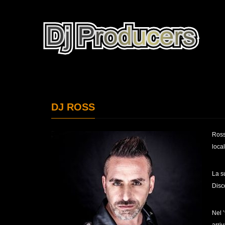
DJ ROSS
Ross
local
La s
Disc
Nel 