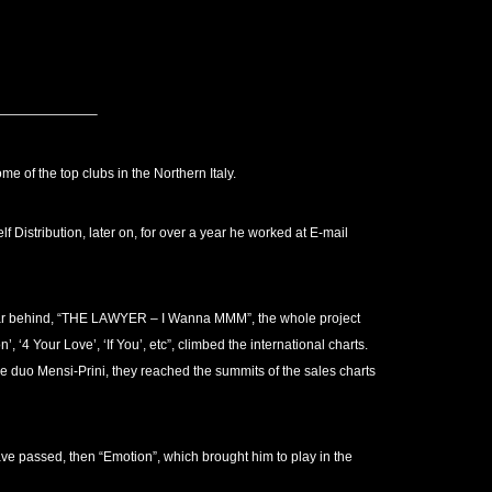
———————–
e of the top clubs in the Northern Italy.
 Distribution, later on, for over a year he worked at E-mail
 far behind, “THE LAWYER – I Wanna MMM”, the whole project
4 Your Love’, ‘If You’, etc”, climbed the international charts.
he duo Mensi-Prini, they reached the summits of the sales charts
ve passed, then “Emotion”, which brought him to play in the