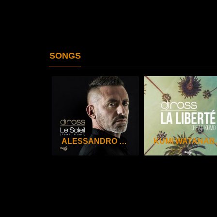
SONGS
ALESSANDRO VIALE, KUMI WATANABE, DJ ROSS – LE SOLEIL
KUMI WATANABE