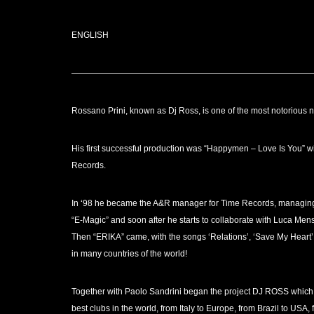
ENGLISH
————————————————————————————
Rossano Prini, known as Dj Ross, is one of the most notorious nam
His first successful production was “Happymen – Love Is You” with
Records.
In ‘98 he became the A&R manager for Time Records, managing 
“E-Magic” and soon after he starts to collaborate with Luca Mens
Then “ERIKA” came, with the songs ‘Relations’, ‘Save My Heart’, 
in many countries of the world!
Together with Paolo Sandrini began the project DJ ROSS which w
best clubs in the world, from Italy to Europe, from Brazil to US