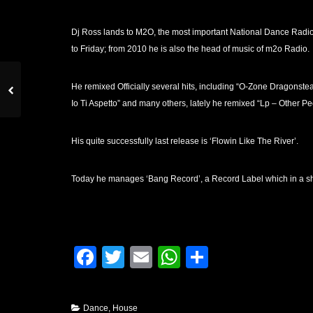
Dj Ross lands to M2O, the most important National Dance Radio
to Friday; from 2010 he is also the head of music of m2o Radio.
He remixed Officially several hits, including “O-Zone Dragonst
Io Ti Aspetto” and many others, lately he remixed “Lp – Other P
His quite successfully last release is ‘Flowin Like The River’.
Today he manages ‘Bang Record’, a Record Label which in a short
Facebook
Twitter
Email
WhatsApp
Condividi
Dance
,
House