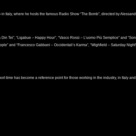
 in Italy, where he hosts the famous Radio Show “The Bomb”, directed by Alessand
ea Din Tei”, “Ligabue – Happy Hour”, “Vasco Rossi – L’uomo Più Semplice” and “Son
eople” and “Francesco Gabbani – Occidentali’s Karma”, “Wighfield – Saturday Night”
 time has become a reference point for those working in the industry, in Italy an